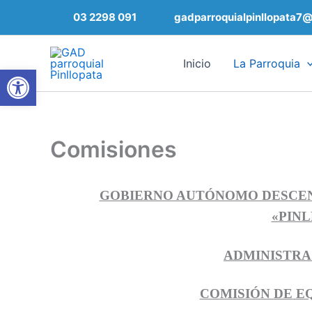
Ir
03 2298 091
gadparroquialpinllopata7
al
contenido
Inicio
La Parroquia
Abrir barra de herramientas
Comisiones
GOBIERNO AUTÓNOMO DESCE
«PIN
ADMINISTRAC
COMISIÓN DE E