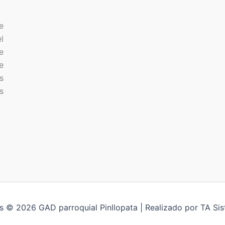
e
l
e
e
s
s
s © 2026 GAD parroquial Pinllopata | Realizado por TA S