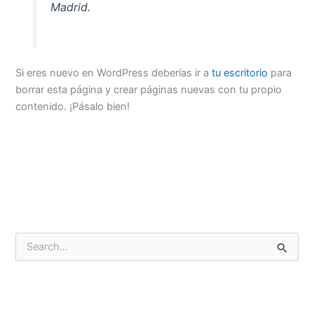
Madrid.
Si eres nuevo en WordPress deberías ir a
tu escritorio
para
borrar esta página y crear páginas nuevas con tu propio
contenido. ¡Pásalo bien!
B
u
s
c
a
r