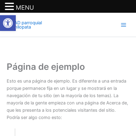
MENU
Abrir barra de herramientas
Ir
al
contenido
Página de ejemplo
Esto es una página de ejemplo. Es diferente a una entrada
porque permanece fija en un lugar y se mostrará en la
navegación de tu sitio (en la mayoría de los temas). La
mayoría de la gente empieza con una página de Acerca de,
que les presenta a los potenciales visitantes del sitio.
Podría ser algo como esto: