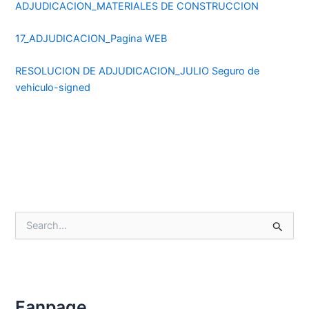
ADJUDICACION_MATERIALES DE CONSTRUCCION
17_ADJUDICACION_Pagina WEB
RESOLUCION DE ADJUDICACION_JULIO Seguro de
vehiculo-signed
B
u
s
c
a
r
p
Fanpage