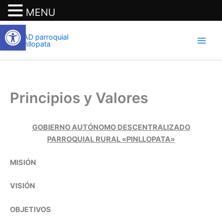
MENU
Abrir barra de herramientas
Ir
al
contenido
Principios y Valores
GOBIERNO AUTÓNOMO DESCENTRALIZADO
PARROQUIAL RURAL «PINLLOPATA»
MISIÓN
VISIÓN
OBJETIVOS