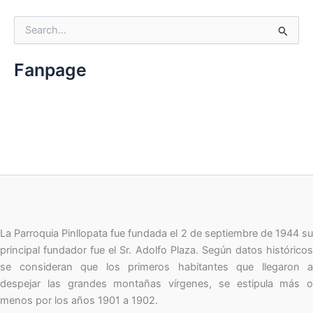
B
u
s
c
Fanpage
a
r
p
o
r
:
La Parroquia Pinllopata fue fundada el 2 de septiembre de 1944 su
principal fundador fue el Sr. Adolfo Plaza. Según datos históricos
se consideran que los primeros habitantes que llegaron a
despejar las grandes montañas vírgenes, se estipula más o
menos por los años 1901 a 1902.