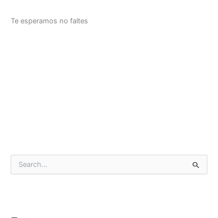
Te esperamos no faltes
B
u
s
c
a
r
p