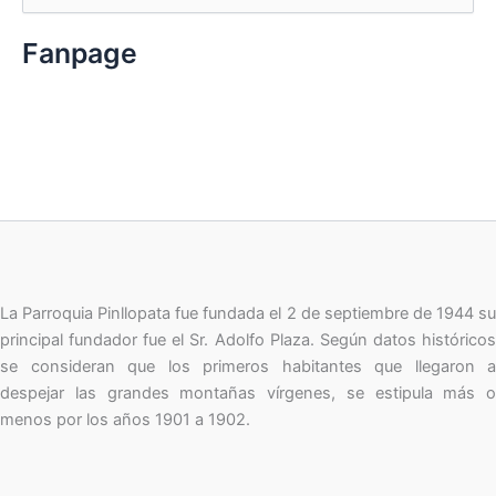
u
s
c
Fanpage
a
r
p
o
r
:
La Parroquia Pinllopata fue fundada el 2 de septiembre de 1944 su
principal fundador fue el Sr. Adolfo Plaza. Según datos históricos
se consideran que los primeros habitantes que llegaron a
despejar las grandes montañas vírgenes, se estipula más o
menos por los años 1901 a 1902.