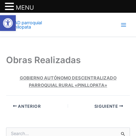
MENU
Abrir barra de herramientas
Ir
al
contenido
Obras Realizadas
GOBIERNO AUTÓNOMO DESCENTRALIZADO
PARROQUIAL RURAL «PINLLOPATA»
ANTERIOR
SIGUIENTE
B